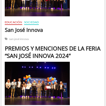
n
EDUCACIÓN
SOCIEDAD
San José Innova
san josé innova
PREMIOS Y MENCIONES DE LA FERIA
“SAN JOSÉ INNOVA 2024”