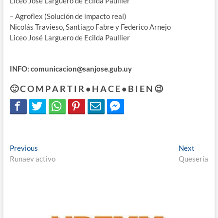
Liceo José Larguero de Ecilda Paullier
– Agroflex (Solución de impacto real)
Nicolás Travieso, Santiago Fabre y Federico Arnejo
Liceo José Larguero de Ecilda Paullier
INFO: comunicacion@sanjose.gub.uy
🙂 C O M P A R T I R • H A C E • B I E N 😉
Navegación
Previous
Next
Previous
Next
post:
post:
Runaev activo
Quesería
de
entradas