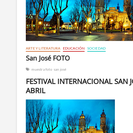
ARTE Y LITERATURA
EDUCACIÓN
SOCIEDAD
San José FOTO
muestra foto
san josé
FESTIVAL INTERNACIONAL SAN J
ABRIL