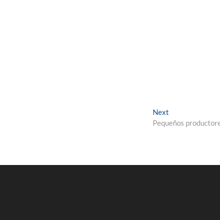
Next
Next
post:
Pequeños productor