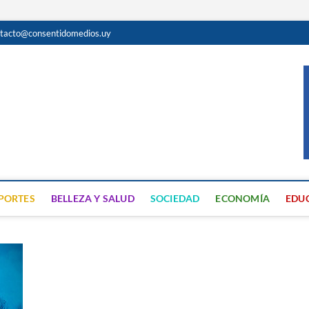
tacto@consentidomedios.uy
do
N GRATUITA EN SAN JOSÉ
PORTES
BELLEZA Y SALUD
SOCIEDAD
ECONOMÍA
EDU