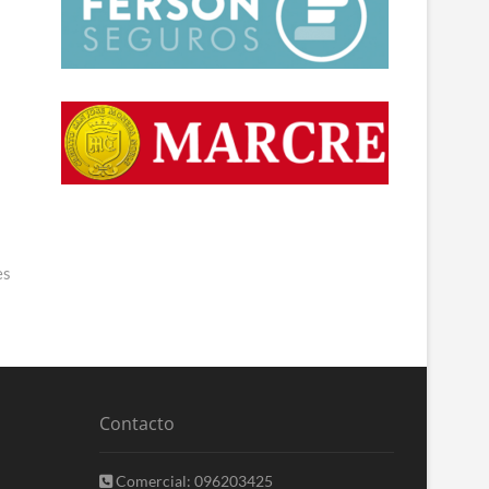
es
Contacto
Comercial: 096203425