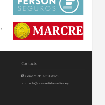
ja
Contacto
Comercial: 096203425
contacto@consentidomedios.uy