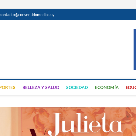
contacto@consentidomedios.uy
do
N GRATUITA EN SAN JOSÉ
PORTES
BELLEZA Y SALUD
SOCIEDAD
ECONOMÍA
EDU