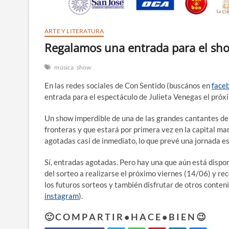
ARTE Y LITERATURA
Regalamos una entrada para el sho
música
show
En las redes sociales de Con Sentido (buscános en
face
entrada para el espectáculo de Julieta Venegas el próx
Un show imperdible de una de las grandes cantantes de
fronteras y que estará por primera vez en la capital m
agotadas casi de inmediato, lo que prevé una jornada e
Sí, entradas agotadas. Pero hay una que aún está dispon
del sorteo a realizarse el próximo viernes (14/06) y re
los futuros sorteos y también disfrutar de otros conteni
instagram
).
🙂 C O M P A R T I R • H A C E • B I E N 😉