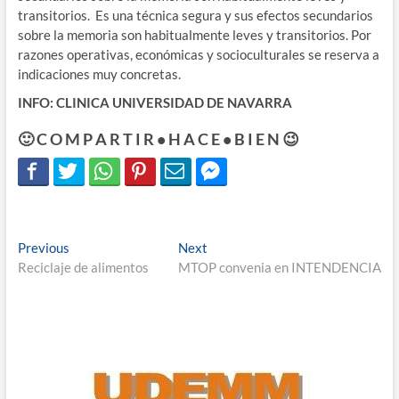
transitorios. Es una técnica segura y sus efectos secundarios
sobre la memoria son habitualmente leves y transitorios. Por
razones operativas, económicas y socioculturales se reserva a
indicaciones muy concretas.
INFO: CLINICA UNIVERSIDAD DE NAVARRA
🙂 C O M P A R T I R • H A C E • B I E N 😉
Navegación
Previous
Next
Previous
Next
post:
post:
Reciclaje de alimentos
MTOP convenia en INTENDENCIA
de
entradas