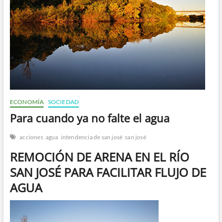
n
ECONOMÍA
SOCIEDAD
Para cuando ya no falte el agua
acciones
agua
intendencia de san josé
san josé
REMOCIÓN DE ARENA EN EL RÍO
SAN JOSÉ PARA FACILITAR FLUJO DE
AGUA