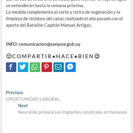
se extenderán hasta la semana próxima.
La medida complementa el corte y retiro de vegetación y la
limpieza de residuos del canal, realizado el año pasado con el
aporte del Batallón Capitán Manuel Artigas.
INFO: comunicacion@sanjose.gub.uy
🙂 C O M P A R T I R • H A C E • B I E N 😉
Navegación
Previous
Previous
post:
OPORTUNIDAD LABORAL
de
Next
Next
entradas
post:
Neuralink probará sus implantes cerebrales en humanos