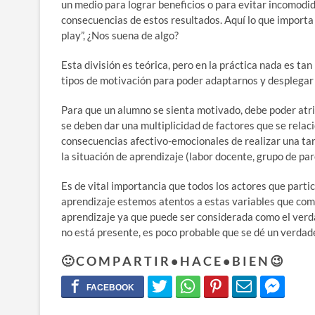
un medio para lograr beneficios o para evitar incomodida
consecuencias de estos resultados. Aquí lo que importa 
play”, ¿Nos suena de algo?
Esta división es teórica, pero en la práctica nada es t
tipos de motivación para poder adaptarnos y desplegar u
Para que un alumno se sienta motivado, debe poder atrib
se deben dar una multiplicidad de factores que se relac
consecuencias afectivo-emocionales de realizar una tare
la situación de aprendizaje (labor docente, grupo de pare
Es de vital importancia que todos los actores que part
aprendizaje estemos atentos a estas variables que comp
aprendizaje ya que puede ser considerada como el verdad
no está presente, es poco probable que se dé un verdad
🙂 C O M P A R T I R • H A C E • B I E N 😉