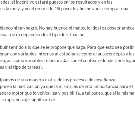
des, el incentivo estará puesto en los resultados y en las
es la meta y no el recorrido, “Si paso de año me van a comprar una
an blanco ni tan negro. No hay buenos ni malos, lo ideal es poseer ambos
na u otra dependiendo el tipo de situación.
uir sentido a lo que se le propone que haga. Para que esto sea posibl
ionan con variables internas al estudiante como el autoconcepto y las
a, así como variables relacionadas con el contexto donde tiene luga
s y el tipo de tareas).
icipamos de una manera u otra de los procesos de enseñanza-
onen la motivación ya que la misma, es de vital importancia para el
ero motor que lo vehiculiza y posibilita, a tal punto, que si la misma
ero aprendizaje significativo.