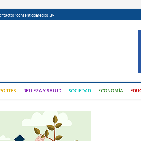
ontacto@consentidomedios.uy
do
N GRATUITA EN SAN JOSÉ
PORTES
BELLEZA Y SALUD
SOCIEDAD
ECONOMÍA
EDU