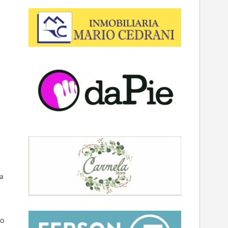
na
mo