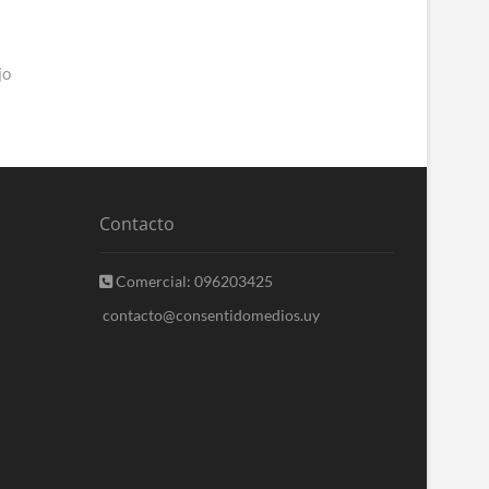
jo
Contacto
Comercial: 096203425
contacto@consentidomedios.uy