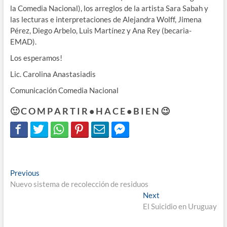
la Comedia Nacional), los arreglos de la artista Sara Sabah y
las lecturas e interpretaciones de Alejandra Wolff, Jimena
Pérez, Diego Arbelo, Luis Martínez y Ana Rey (becaria-
EMAD).
Los esperamos!
Lic. Carolina Anastasiadis
Comunicación Comedia Nacional
🙂 C O M P A R T I R • H A C E • B I E N 😉
Navegación
Previous
Previous
post:
Nuevo sistema de recolección de residuos
de
Next
Next
entradas
post:
El Suicidio en Uruguay