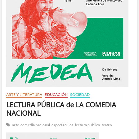
n
ARTE Y LITERATURA
EDUCACIÓN
SOCIEDAD
LECTURA PÚBLICA de LA COMEDIA
NACIONAL
arte
comedia nacional
espectáculos
lectura pública
teatro