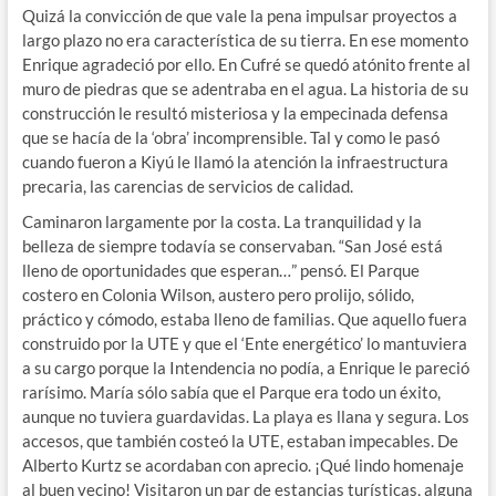
Quizá la convicción de que vale la pena impulsar proyectos a
largo plazo no era característica de su tierra. En ese momento
Enrique agradeció por ello. En Cufré se quedó atónito frente al
muro de piedras que se adentraba en el agua. La historia de su
construcción le resultó misteriosa y la empecinada defensa
que se hacía de la ‘obra’ incomprensible. Tal y como le pasó
cuando fueron a Kiyú le llamó la atención la infraestructura
precaria, las carencias de servicios de calidad.
Caminaron largamente por la costa. La tranquilidad y la
belleza de siempre todavía se conservaban. “San José está
lleno de oportunidades que esperan…” pensó. El Parque
costero en Colonia Wilson, austero pero prolijo, sólido,
práctico y cómodo, estaba lleno de familias. Que aquello fuera
construido por la UTE y que el ‘Ente energético’ lo mantuviera
a su cargo porque la Intendencia no podía, a Enrique le pareció
rarísimo. María sólo sabía que el Parque era todo un éxito,
aunque no tuviera guardavidas. La playa es llana y segura. Los
accesos, que también costeó la UTE, estaban impecables. De
Alberto Kurtz se acordaban con aprecio. ¡Qué lindo homenaje
al buen vecino! Visitaron un par de estancias turísticas, alguna