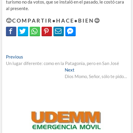
turismo no da votos, que se instaló en el pasado, le costó cara
al presente.
🙂 C O M P A R T I R • H A C E • B I E N 😉
Navegación
Previous
Previous
post:
Un lugar diferente: como en la Patagonia, pero en San José
de
Next
Next
entradas
post:
Dios Momo, Señor, sólo te pido…