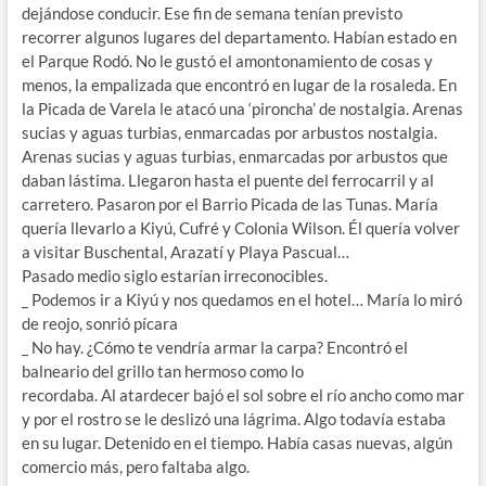
dejándose conducir. Ese fin de semana tenían previsto
recorrer algunos lugares del departamento. Habían estado en
el Parque Rodó. No le gustó el amontonamiento de cosas y
menos, la empalizada que encontró en lugar de la rosaleda. En
la Picada de Varela le atacó una ‘pironcha’ de nostalgia. Arenas
sucias y aguas turbias, enmarcadas por arbustos nostalgia.
Arenas sucias y aguas turbias, enmarcadas por arbustos que
daban lástima. Llegaron hasta el puente del ferrocarril y al
carretero. Pasaron por el Barrio Picada de las Tunas. María
quería llevarlo a Kiyú, Cufré y Colonia Wilson. Él quería volver
a visitar Buschental, Arazatí y Playa Pascual…
Pasado medio siglo estarían irreconocibles.
_ Podemos ir a Kiyú y nos quedamos en el hotel… María lo miró
de reojo, sonrió pícara
_ No hay. ¿Cómo te vendría armar la carpa? Encontró el
balneario del grillo tan hermoso como lo
recordaba. Al atardecer bajó el sol sobre el río ancho como mar
y por el rostro se le deslizó una lágrima. Algo todavía estaba
en su lugar. Detenido en el tiempo. Había casas nuevas, algún
comercio más, pero faltaba algo.