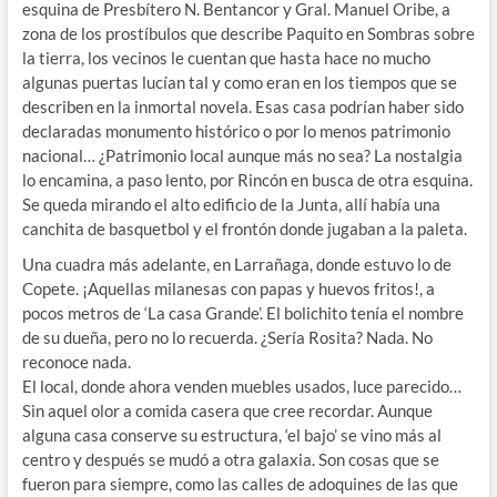
esquina de Presbítero N. Bentancor y Gral. Manuel Oribe, a
zona de los prostíbulos que describe Paquito en Sombras sobre
la tierra, los vecinos le cuentan que hasta hace no mucho
algunas puertas lucían tal y como eran en los tiempos que se
describen en la inmortal novela. Esas casa podrían haber sido
declaradas monumento histórico o por lo menos patrimonio
nacional… ¿Patrimonio local aunque más no sea? La nostalgia
lo encamina, a paso lento, por Rincón en busca de otra esquina.
Se queda mirando el alto edificio de la Junta, allí había una
canchita de basquetbol y el frontón donde jugaban a la paleta.
Una cuadra más adelante, en Larrañaga, donde estuvo lo de
Copete. ¡Aquellas milanesas con papas y huevos fritos!, a
pocos metros de ‘La casa Grande’. El bolichito tenía el nombre
de su dueña, pero no lo recuerda. ¿Sería Rosita? Nada. No
reconoce nada.
El local, donde ahora venden muebles usados, luce parecido…
Sin aquel olor a comida casera que cree recordar. Aunque
alguna casa conserve su estructura, ‘el bajo’ se vino más al
centro y después se mudó a otra galaxia. Son cosas que se
fueron para siempre, como las calles de adoquines de las que