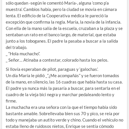
sólo quedan -según le comentó María-, alguna ‘como p’a
muestra’. Cambios había, pero la ciudad se movía en cámara
lenta. El edificio de la Cooperativa médica le pareció la
excepción que confirma la regla. María, la novia de la infancia.
Con ella de la mano salía de la escuela, cruzaban a la plaza y se
sentaban un rato en el banco largo, de material, que estaba
junto a los toboganes. El padre la pasaba a buscar a la salida
del trabajo.
_ “Hola muchacho”.
_ Señor… Atinaba a contestar, colorado hasta los pelos.
Si llovía esperaban de pilot, paraguas y ‘galochas’.
Un día María le pidió _“¿Me acompañás” y se fueron tomados
de la mano, en silencio, las 16 cuadras que había hasta su casa.
El padre ya nunca más la pasaría a buscar, para sentarla en el
cuadro de la vieja bici negra y marchar pedaleando lento y
firme.
La muchacha era una señora con la que el tiempo había sido
bastante amable. Sobrellevaba bien sus 70 y pico, se reía por
todo y manejaba un autito verde y chino. Cuando el vehículo no
estaba lleno de ruidosos nietos, Enrique se sentía cómodo