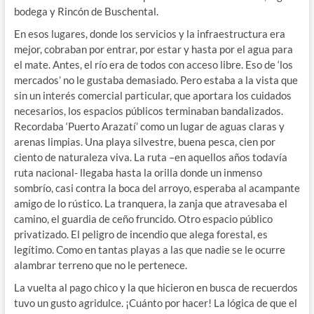
bodega y Rincón de Buschental.
En esos lugares, donde los servicios y la infraestructura era
mejor, cobraban por entrar, por estar y hasta por el agua para
el mate. Antes, el río era de todos con acceso libre. Eso de ‘los
mercados’ no le gustaba demasiado. Pero estaba a la vista que
sin un interés comercial particular, que aportara los cuidados
necesarios, los espacios públicos terminaban bandalizados.
Recordaba ‘Puerto Arazatí’ como un lugar de aguas claras y
arenas limpias. Una playa silvestre, buena pesca, cien por
ciento de naturaleza viva. La ruta –en aquellos años todavía
ruta nacional- llegaba hasta la orilla donde un inmenso
sombrío, casi contra la boca del arroyo, esperaba al acampante
amigo de lo rústico. La tranquera, la zanja que atravesaba el
camino, el guardia de ceño fruncido. Otro espacio público
privatizado. El peligro de incendio que alega forestal, es
legítimo. Como en tantas playas a las que nadie se le ocurre
alambrar terreno que no le pertenece.
La vuelta al pago chico y la que hicieron en busca de recuerdos
tuvo un gusto agridulce. ¡Cuánto por hacer! La lógica de que el