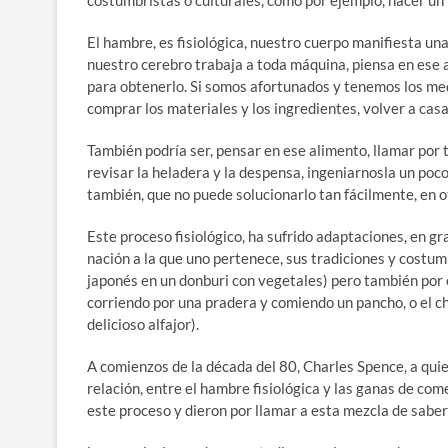
costumbristas o culturales, como por ejemplo, hacer un
El hambre, es fisiológica, nuestro cuerpo manifiesta una
nuestro cerebro trabaja a toda máquina, piensa en ese 
para obtenerlo. Si somos afortunados y tenemos los medi
comprar los materiales y los ingredientes, volver a casa
También podría ser, pensar en ese alimento, llamar por 
revisar la heladera y la despensa, ingeniarnosla un po
también, que no puede solucionarlo tan fácilmente, e
Este proceso fisiológico, ha sufrido adaptaciones, en gra
nación a la que uno pertenece, sus tradiciones y costumb
japonés en un donburi con vegetales) pero también por
corriendo por una pradera y comiendo un pancho, o el ch
delicioso alfajor).
A comienzos de la década del 80, Charles Spence, a qu
relación, entre el hambre fisiológica y las ganas de com
este proceso y dieron por llamar a esta mezcla de saber