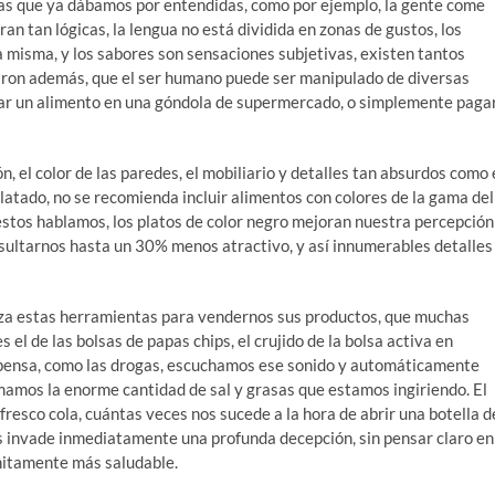
as que ya dábamos por entendidas, como por ejemplo, la gente come
an tan lógicas, la lengua no está dividida en zonas de gustos, los
la misma, y los sabores son sensaciones subjetivas, existen tantos
ron además, que el ser humano puede ser manipulado de diversas
prar un alimento en una góndola de supermercado, o simplemente paga
ón, el color de las paredes, el mobiliario y detalles tan absurdos como 
emplatado, no se recomienda incluir alimentos con colores de la gama del
 estos hablamos, los platos de color negro mejoran nuestra percepción
sultarnos hasta un 30% menos atractivo, y así innumerables detalles
tiliza estas herramientas para vendernos sus productos, que muchas
el de las bolsas de papas chips, el crujido de la bolsa activa en
mpensa, como las drogas, escuchamos ese sonido y automáticamente
amos la enorme cantidad de sal y grasas que estamos ingiriendo. El
resco cola, cuántas veces nos sucede a la hora de abrir una botella d
s invade inmediatamente una profunda decepción, sin pensar claro en
nitamente más saludable.