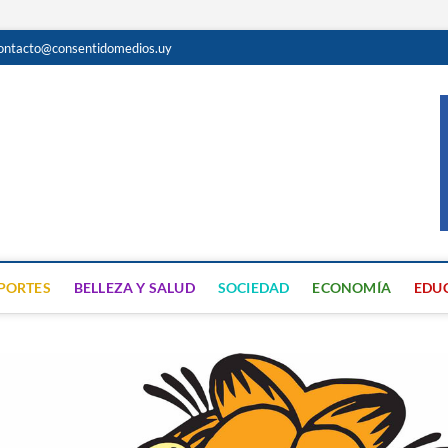
ontacto@consentidomedios.uy
do
N GRATUITA EN SAN JOSÉ
PORTES
BELLEZA Y SALUD
SOCIEDAD
ECONOMÍA
EDU