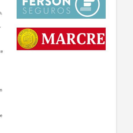
o,
,
te
un
de