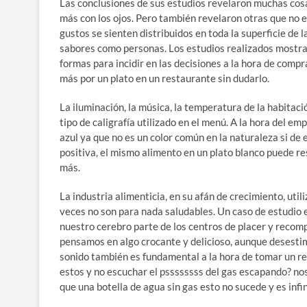
Las conclusiones de sus estudios revelaron muchas cos
más con los ojos. Pero también revelaron otras que no er
gustos se sienten distribuidos en toda la superficie de 
sabores como personas. Los estudios realizados mostra
formas para incidir en las decisiones a la hora de com
más por un plato en un restaurante sin dudarlo.
La iluminación, la música, la temperatura de la habitaci
tipo de caligrafía utilizado en el menú. A la hora del 
azul ya que no es un color común en la naturaleza si de
positiva, el mismo alimento en un plato blanco puede re
más.
La industria alimenticia, en su afán de crecimiento, u
veces no son para nada saludables. Un caso de estudio es 
nuestro cerebro parte de los centros de placer y reco
pensamos en algo crocante y delicioso, aunque desestim
sonido también es fundamental a la hora de tomar un ref
estos y no escuchar el pssssssss del gas escapando? no
que una botella de agua sin gas esto no sucede y es infi