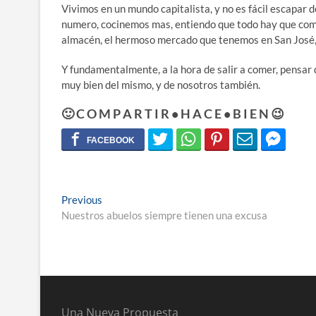
Vivimos en un mundo capitalista, y no es fácil escapa
numero, cocinemos mas, entiendo que todo hay que compr
almacén, el hermoso mercado que tenemos en San José, l
Y fundamentalmente, a la hora de salir a comer, pensar 
muy bien del mismo, y de nosotros también.
🙂 C O M P A R T I R • H A C E • B I E N 😉
Navegación
Previous
Previous
post:
Nuestros abuelos siempre tienen una excusa
de
entradas
Una Nueva Propuesta