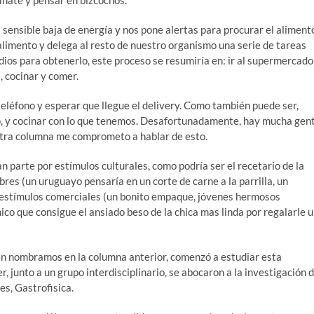
 mate y pensar en bizcochos.
 sensible baja de energía y nos pone alertas para procurar el aliment
alimento y delega al resto de nuestro organismo una serie de tareas
os para obtenerlo, este proceso se resumiría en: ir al supermercado
, cocinar y comer.
teléfono y esperar que llegue el delivery. Como también puede ser,
co, y cocinar con lo que tenemos. Desafortunadamente, hay mucha gen
n otra columna me comprometo a hablar de esto.
n parte por estímulos culturales, como podría ser el recetario de la
res (un uruguayo pensaría en un corte de carne a la parrilla, un
 estímulos comerciales (un bonito empaque, jóvenes hermosos
ico que consigue el ansiado beso de la chica mas linda por regalarle 
ien nombramos en la columna anterior, comenzó a estudiar esta
er, junto a un grupo interdisciplinario, se abocaron a la investigación 
es, Gastrofisica.