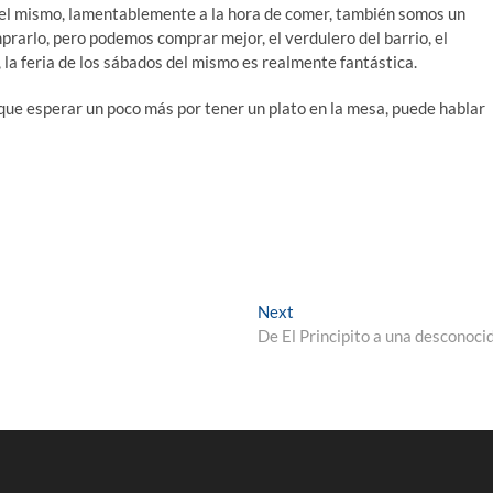
r del mismo, lamentablemente a la hora de comer, también somos un
arlo, pero podemos comprar mejor, el verdulero del barrio, el
a feria de los sábados del mismo es realmente fantástica.
que esperar un poco más por tener un plato en la mesa, puede hablar
Next
Next
post:
De El Principito a una desconoci