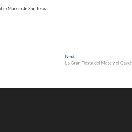
eatro Macció de San José.
Next
Next
post:
La Gran Fiesta del Mate y el Gauc