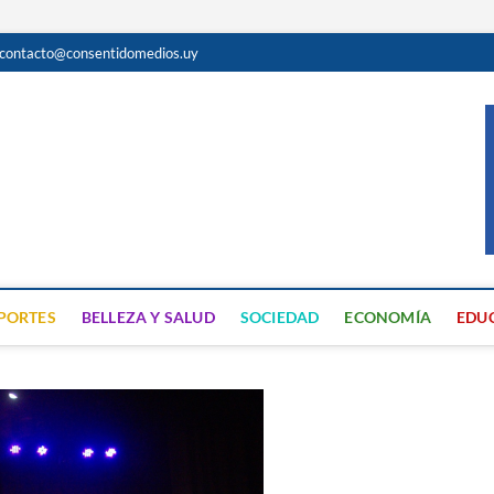
contacto@consentidomedios.uy
do
N GRATUITA EN SAN JOSÉ
PORTES
BELLEZA Y SALUD
SOCIEDAD
ECONOMÍA
EDU