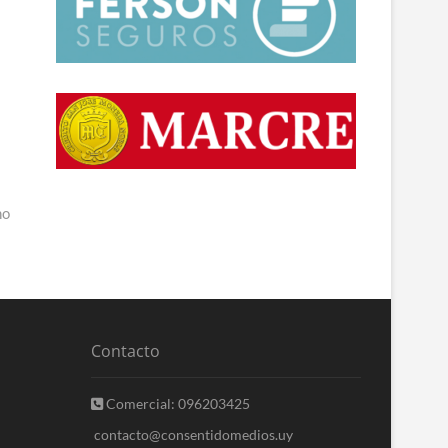
ho
Contacto
Comercial: 096203425
contacto@consentidomedios.uy