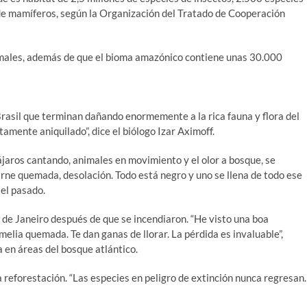
e mamíferos, según la Organización del Tratado de Cooperación
ales, además de que el bioma amazónico contiene unas 30.000
rasil que terminan dañando enormemente a la rica fauna y flora del
amente aniquilado”, dice el biólogo Izar Aximoff.
pájaros cantando, animales en movimiento y el olor a bosque, se
rne quemada, desolación. Todo está negro y uno se llena de todo ese
 el pasado.
 de Janeiro después de que se incendiaron. “He visto una boa
lia quemada. Te dan ganas de llorar. La pérdida es invaluable”,
 en áreas del bosque atlántico.
a reforestación. “Las especies en peligro de extinción nunca regresan.