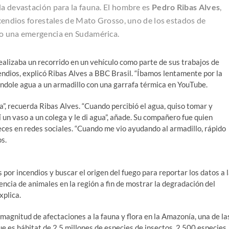
a devastación para la fauna. El hombre es
Pedro Ribas Alves
,
incendios forestales de Mato Grosso, uno de los estados de
do una emergencia en Sudamérica.
ealizaba un recorrido en un vehículo como parte de sus trabajos de
cendios, explicó Ribas Alves a BBC Brasil. “Íbamos lentamente por la
dándole agua a un armadillo con una garrafa térmica en YouTube.
gua”, recuerda Ribas Alves. “Cuando percibió el agua, quiso tomar y
í un vaso a un colega y le di agua”, añade. Su compañero fue quien
ces en redes sociales. “Cuando me vio ayudando al armadillo, rápido
os.
 por incendios y buscar el origen del fuego para reportar los datos a 
encia de animales en la región a fin de mostrar la degradación del
xplica.
 magnitud de afectaciones a la fauna y flora en la Amazonía, una de la
 es hábitat de 2,5 millones de especies de insectos, 2.500 especies