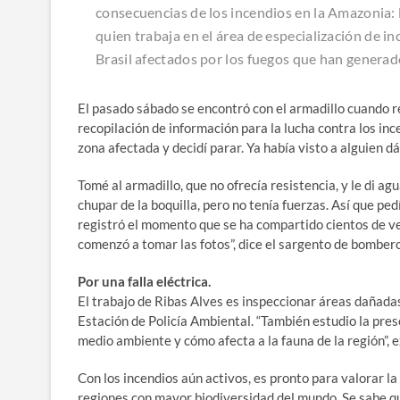
consecuencias de los incendios en la Amazonia: l
quien trabaja en el área de especialización de 
Brasil afectados por los fuegos que han genera
El pasado sábado se encontró con el armadillo cuando r
recopilación de información para la lucha contra los in
zona afectada y decidí parar. Ya había visto a alguien 
Tomé al armadillo, que no ofrecía resistencia, y le di a
chupar de la boquilla, pero no tenía fuerzas. Así que ped
registró el momento que se ha compartido cientos de ve
comenzó a tomar las fotos”, dice el sargento de bomber
Por una falla eléctrica.
El trabajo de Ribas Alves es inspeccionar áreas dañadas
Estación de Policía Ambiental. “También estudio la pres
medio ambiente y cómo afecta a la fauna de la región”, e
Con los incendios aún activos, es pronto para valorar la
regiones con mayor biodiversidad del mundo. Se sabe que