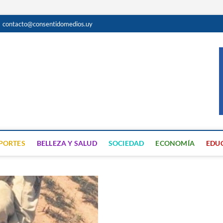
contacto@consentidomedios.uy
do
N GRATUITA EN SAN JOSÉ
PORTES
BELLEZA Y SALUD
SOCIEDAD
ECONOMÍA
EDU