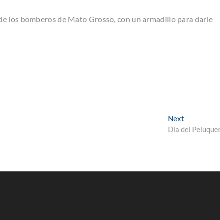
de los bomberos de Mato Grosso, con un armadillo para darle
Next
Next
post:
Día del Peluque