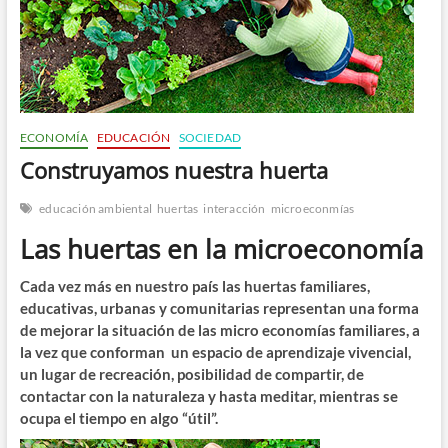
n
ECONOMÍA
EDUCACIÓN
SOCIEDAD
Construyamos nuestra huerta
educación ambiental
huertas
interacción
microeconmías
Las huertas en la microeconomía
Cada vez más en nuestro país las huertas familiares,
educativas, urbanas y comunitarias representan una forma
de mejorar la situación de las micro economías familiares, a
la vez que conforman un espacio de aprendizaje vivencial,
un lugar de recreación, posibilidad de compartir, de
contactar con la naturaleza y hasta meditar, mientras se
ocupa el tiempo en algo “útil”.