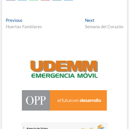
Navegación
Previous
Next
Previous
Next
post:
post:
Huertas Familiares
Semana del Corazón
de
entradas